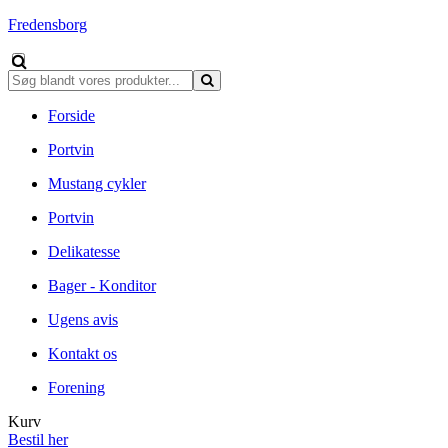
Fredensborg
Forside
Portvin
Mustang cykler
Portvin
Delikatesse
Bager - Konditor
Ugens avis
Kontakt os
Forening
Kurv
Bestil her