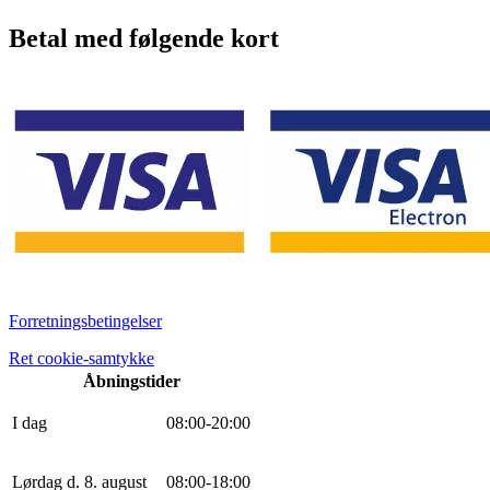
Betal med følgende kort
Forretningsbetingelser
Ret cookie-samtykke
Åbningstider
I dag
0
8
:
0
0
-
20
:
0
0
Lørdag d. 8. august
0
8
:
0
0
-
18
:
0
0