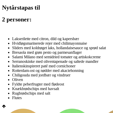
Nytårstapas til
2 personer:
Lakserilette med citron, dild og kapersbær
Hvidløgsmarinerede rejer med chilimayonnaise
Sliders med koldrøget laks, hollandaisesauce og sprød salat
Bresaola med grøn pesto og parmesanflager
Salami Milano med semidried tomater og artiskokcreme
Serranoskinke med oliventapenade og saltede mandler
Italienskinspireret paté med cornichoner
Rotterdam-ost og nødder med akaciehonning
Chiligouda med jordbær og vindruer
Oliven
Fyldte peberfrugter med flødeost
Knækbrødschips med havsalt
Rugbrødschips med salt
Flutes