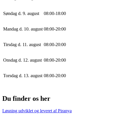
Søndag d. 9. august
0
8
:
0
0
-
18
:
0
0
Mandag d. 10. august
0
8
:
0
0
-
20
:
0
0
Tirsdag d. 11. august
0
8
:
0
0
-
20
:
0
0
Onsdag d. 12. august
0
8
:
0
0
-
20
:
0
0
Torsdag d. 13. august
0
8
:
0
0
-
20
:
0
0
Du finder os her
Løsning udviklet og leveret af
Piranya