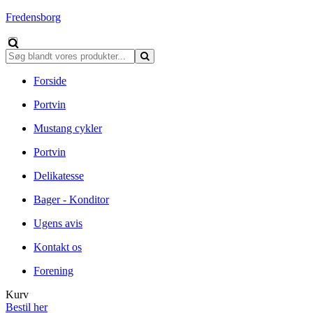
Fredensborg
Forside
Portvin
Mustang cykler
Portvin
Delikatesse
Bager - Konditor
Ugens avis
Kontakt os
Forening
Kurv
Bestil her