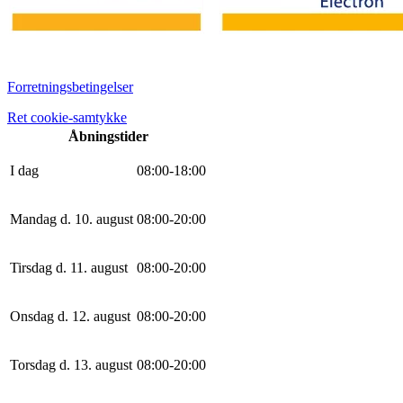
Forretningsbetingelser
Ret cookie-samtykke
Åbningstider
I dag
0
8
:
0
0
-
18
:
0
0
Mandag d. 10. august
0
8
:
0
0
-
20
:
0
0
Tirsdag d. 11. august
0
8
:
0
0
-
20
:
0
0
Onsdag d. 12. august
0
8
:
0
0
-
20
:
0
0
Torsdag d. 13. august
0
8
:
0
0
-
20
:
0
0