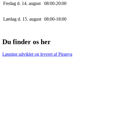
Fredag d. 14. august
0
8
:
0
0
-
20
:
0
0
Lørdag d. 15. august
0
8
:
0
0
-
18
:
0
0
Du finder os her
Løsning udviklet og leveret af
Piranya