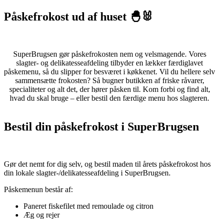
Påskefrokost ud af huset 🐣🐰
SuperBrugsen gør påskefrokosten nem og velsmagende. Vores
slagter- og delikatesseafdeling tilbyder en lækker færdiglavet
påskemenu, så du slipper for besværet i køkkenet. Vil du hellere selv
sammensætte frokosten? Så bugner butikken af friske råvarer,
specialiteter og alt det, der hører påsken til.
Kom forbi og find alt,
hvad du skal bruge – eller bestil den færdige menu hos slagteren.
Bestil din påskefrokost i SuperBrugsen
Gør det nemt for dig selv, og bestil maden til årets påskefrokost hos
din lokale slagter-/delikatesseafdeling i SuperBrugsen.
Påskemenun består af:
Paneret fiskefilet med remoulade og citron
Æg og rejer