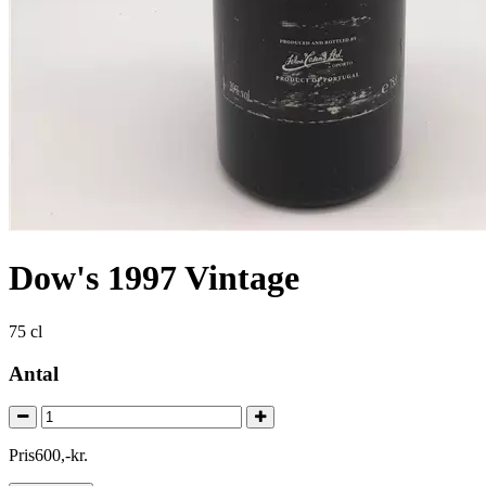
Dow's 1997 Vintage
75 cl
Antal
Pris
600
,
-
kr.