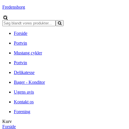
Fredensborg
Forside
Portvin
Mustang cykler
Portvin
Delikatesse
Bager - Konditor
Ugens avis
Kontakt os
Forening
Kurv
Forside