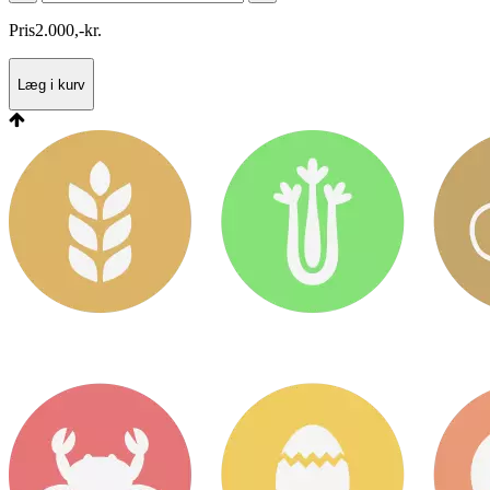
Pris
2.000
,
-
kr.
Læg i kurv