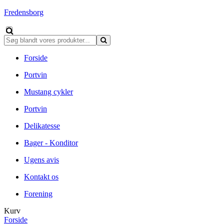
Fredensborg
Forside
Portvin
Mustang cykler
Portvin
Delikatesse
Bager - Konditor
Ugens avis
Kontakt os
Forening
Kurv
Forside