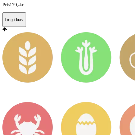
Pris
179
,
-
kr.
Læg i kurv