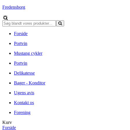
Fredensborg
Forside
Portvin
Mustang cykler
Portvin
Delikatesse
Bager - Konditor
Ugens avis
Kontakt os
Forening
Kurv
Forside