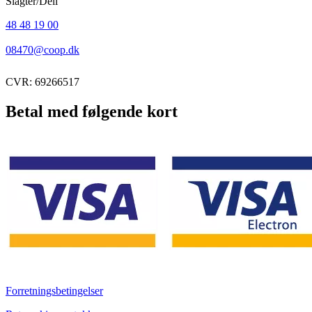
Slagter/Deli
48 48 19 00
08470@coop.dk
CVR: 69266517
Betal med følgende kort
Forretningsbetingelser