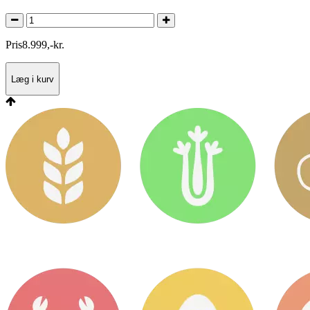
Pris
8.999
,
-
kr.
Læg i kurv