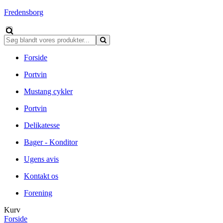
Fredensborg
Forside
Portvin
Mustang cykler
Portvin
Delikatesse
Bager - Konditor
Ugens avis
Kontakt os
Forening
Kurv
Forside