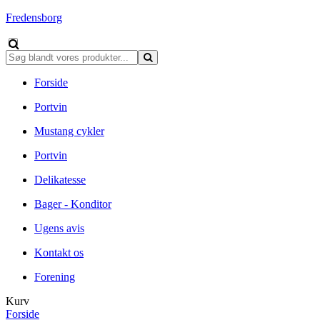
Fredensborg
Forside
Portvin
Mustang cykler
Portvin
Delikatesse
Bager - Konditor
Ugens avis
Kontakt os
Forening
Kurv
Forside