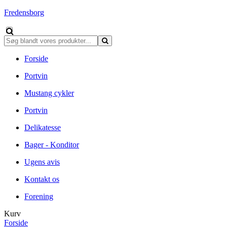
Fredensborg
Forside
Portvin
Mustang cykler
Portvin
Delikatesse
Bager - Konditor
Ugens avis
Kontakt os
Forening
Kurv
Forside