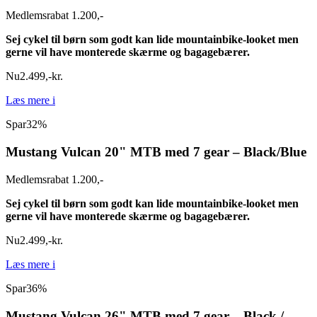
Medlemsrabat 1.200,-
Sej cykel til børn som godt kan lide mountainbike-looket men
gerne vil have monterede skærme og bagagebærer.
Nu
2.499
,
-
kr.
Læs mere
i
Spar
32%
Mustang Vulcan 20" MTB med 7 gear – Black/Blue
Medlemsrabat 1.200,-
Sej cykel til børn som godt kan lide mountainbike-looket men
gerne vil have monterede skærme og bagagebærer.
Nu
2.499
,
-
kr.
Læs mere
i
Spar
36%
Mustang Vulcan 26" MTB med 7 gear – Black /