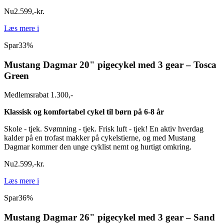
Nu
2.599
,
-
kr.
Læs mere
i
Spar
33%
Mustang Dagmar 20" pigecykel med 3 gear – Tosca
Green
Medlemsrabat 1.300,-
Klassisk og komfortabel cykel til børn på 6-8 år
Skole - tjek. Svømning - tjek. Frisk luft - tjek! En aktiv hverdag
kalder på en trofast makker på cykelstierne, og med Mustang
Dagmar kommer den unge cyklist nemt og hurtigt omkring.
Nu
2.599
,
-
kr.
Læs mere
i
Spar
36%
Mustang Dagmar 26" pigecykel med 3 gear – Sand