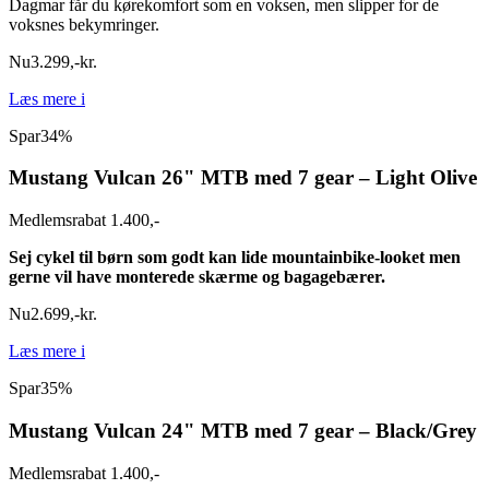
Dagmar får du kørekomfort som en voksen, men slipper for de
voksnes bekymringer.
Nu
3.299
,
-
kr.
Læs mere
i
Spar
34%
Mustang Vulcan 26" MTB med 7 gear – Light Olive
Medlemsrabat 1.400,-
Sej cykel til børn som godt kan lide mountainbike-looket men
gerne vil have monterede skærme og bagagebærer.
Nu
2.699
,
-
kr.
Læs mere
i
Spar
35%
Mustang Vulcan 24" MTB med 7 gear – Black/Grey
Medlemsrabat 1.400,-