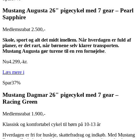
Mustang Augusta 26" pigecykel med 7 gear – Pearl
Sapphire
Medlemsrabat 2.500,-
Skole, sport og alt det midt imellem. Når hverdagen er fuld af
planer, er det rart, når børnene selv klarer transporten.
Mustang Augusta gør turene til en ren fornøjelse
.
Nu
4.299
,
-
kr.
Læs mere
i
Spar
37%
Mustang Dagmar 26" pigecykel med 7 gear –
Racing Green
Medlemsrabat 1.900,-
Klassisk og komfortabel cykel til børn på 10-13 år
Hverdagen er fri for husleje, skattefradrag og indkøb. Med Mustang