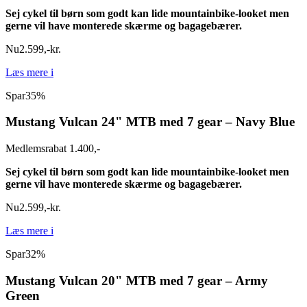
Sej cykel til børn som godt kan lide mountainbike-looket men
gerne vil have monterede skærme og bagagebærer.
Nu
2.599
,
-
kr.
Læs mere
i
Spar
35%
Mustang Vulcan 24" MTB med 7 gear – Navy Blue
Medlemsrabat 1.400,-
Sej cykel til børn som godt kan lide mountainbike-looket men
gerne vil have monterede skærme og bagagebærer.
Nu
2.599
,
-
kr.
Læs mere
i
Spar
32%
Mustang Vulcan 20" MTB med 7 gear – Army
Green