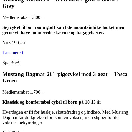
Grey
Medlemsrabat 1.800,-
Sej cykel til børn som godt kan lide mountainbike-looket men
gerne vil have monterede skærme og bagagebærer.
Nu
3.199
,
-
kr.
Læs mere
i
Spar
36%
Mustang Dagmar 26" pigecykel med 3 gear – Tosca
Green
Medlemsrabat 1.700,-
Klassisk og komfortabel cykel til børn på 10-13 år
Hverdagen er fri for husleje, skattefradrag og indkøb. Med Mustang
Dagmar får du kørekomfort som en voksen, men slipper for de
voksnes bekymringer.