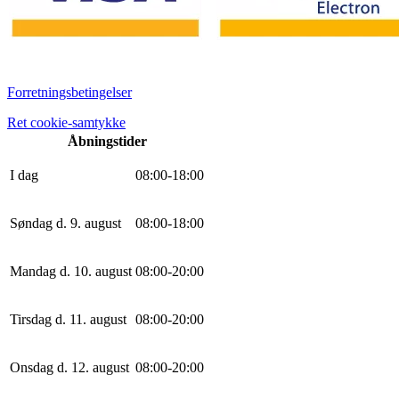
Forretningsbetingelser
Ret cookie-samtykke
Åbningstider
I dag
0
8
:
0
0
-
18
:
0
0
Søndag d. 9. august
0
8
:
0
0
-
18
:
0
0
Mandag d. 10. august
0
8
:
0
0
-
20
:
0
0
Tirsdag d. 11. august
0
8
:
0
0
-
20
:
0
0
Onsdag d. 12. august
0
8
:
0
0
-
20
:
0
0