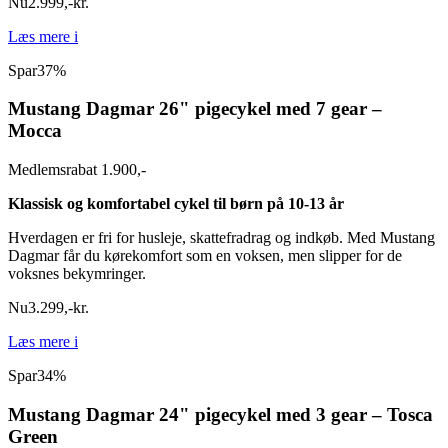
Nu
2.999
,
-
kr.
Læs mere
i
Spar
37%
Mustang Dagmar 26" pigecykel med 7 gear –
Mocca
Medlemsrabat 1.900,-
Klassisk og komfortabel cykel til børn på 10-13 år
Hverdagen er fri for husleje, skattefradrag og indkøb. Med Mustang
Dagmar får du kørekomfort som en voksen, men slipper for de
voksnes bekymringer.
Nu
3.299
,
-
kr.
Læs mere
i
Spar
34%
Mustang Dagmar 24" pigecykel med 3 gear – Tosca
Green