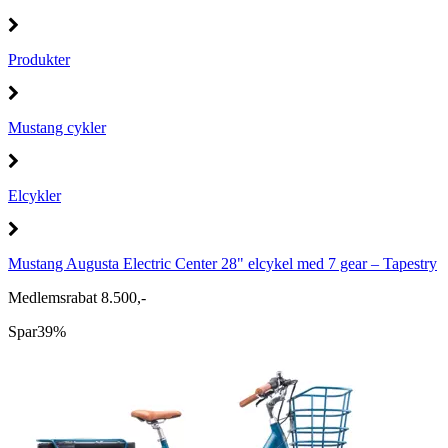
Produkter
Mustang cykler
Elcykler
Mustang Augusta Electric Center 28" elcykel med 7 gear – Tapestry
Medlemsrabat 8.500,-
Spar
39%