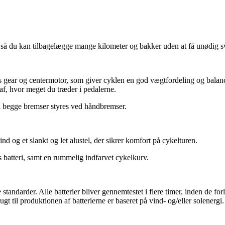
 så du kan tilbagelægge mange kilometer og bakker uden at få unødig 
gear og centermotor, som giver cyklen en god vægtfordeling og balanc
af, hvor meget du træder i pedalerne.
å begge bremser styres ved håndbremser.
d og et slankt og let alustel, der sikrer komfort på cykelturen.
batteri, samt en rummelig indfarvet cykelkurv.
tandarder. Alle batterier bliver gennemtestet i flere timer, inden de for
gt til produktionen af batterierne er baseret på vind- og/eller solenergi.