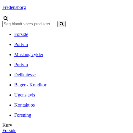
Fredensborg
Forside
Portvin
Mustang cykler
Portvin
Delikatesse
Bager - Konditor
Ugens avis
Kontakt os
Forening
Kurv
Forside