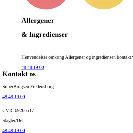
Allergener
& Ingredienser
Henvendelser omkring Allergener og ingredienser, kontakt ve
48 48 19 00
Kontakt os
SuperBrugsen Fredensborg
48 48 19 00
CVR: 69266517
Slagter/Deli
48 48 19 00