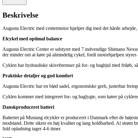
Beskrivelse
Augusta Electric med centermotor hjælper dig med det hårde arbejde,
Elcykel med optimal balance
Augusta Electric Center er udstyret med 7 indvendige Shimano Nexus 
der minder om at køre på almindelig cykel, fordi motorhjælpen styres 
Cyklen har hydrauliske skivebremser på for- og baghjul med friløb, s
Praktiske detaljer og god komfort
Augusta Electric har en blød sadel, ergonomiske greb, justerbar frempin
Cyklen kommer med integreret for- og baglygte, som kører på cyklens 
Danskproduceret batteri
Batteriet på Mustang elcykler er produceret i Danmark efter de højeste s
modstand. Dette sikrer en høj kvalitet og lang holdbarhed. Al strøm bru
fuld opladning tager 4-6 timer.