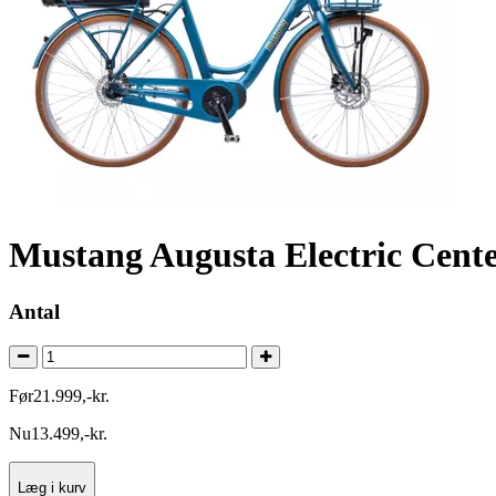
Mustang Augusta Electric Cente
Antal
Før
21.999
,
-
kr.
Nu
13.499
,
-
kr.
Læg i kurv