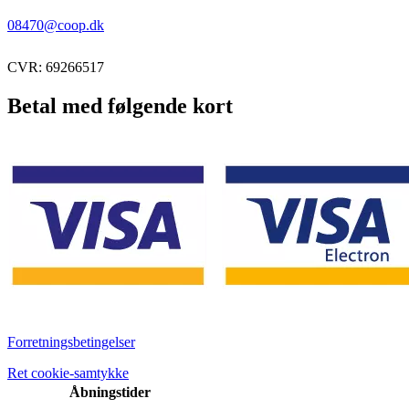
08470@coop.dk
CVR: 69266517
Betal med følgende kort
Forretningsbetingelser
Ret cookie-samtykke
Åbningstider