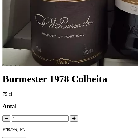
Burmester 1978 Colheita
75 cl
Antal
Pris
799
,
-
kr.