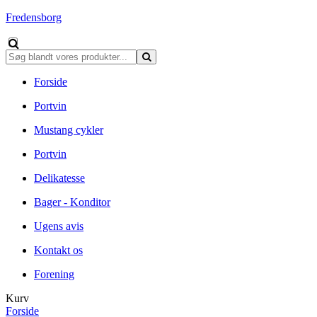
Fredensborg
Forside
Portvin
Mustang cykler
Portvin
Delikatesse
Bager - Konditor
Ugens avis
Kontakt os
Forening
Kurv
Forside