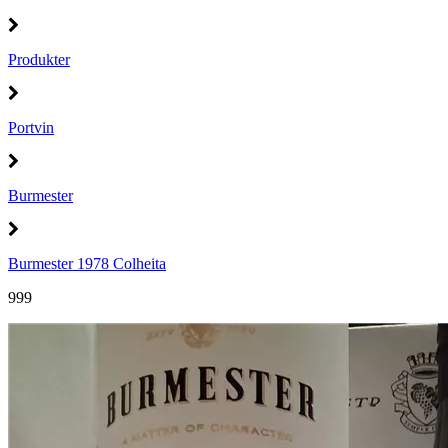
Produkter
Portvin
Burmester
Burmester 1978 Colheita
999