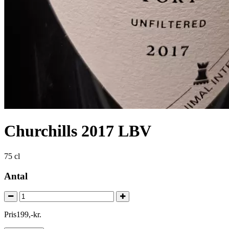
Churchills 2017 LBV
75 cl
Antal
Pris
199
,
-
kr.