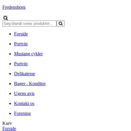
Fredensborg
Forside
Portvin
Mustang cykler
Portvin
Delikatesse
Bager - Konditor
Ugens avis
Kontakt os
Forening
Kurv
Forside