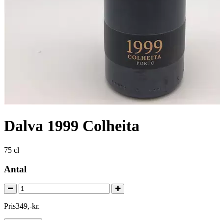
Dalva 1999 Colheita
75 cl
Antal
Pris
349
,
-
kr.