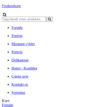
Fredensborg
Forside
Portvin
Mustang cykler
Portvin
Delikatesse
Bager - Konditor
Ugens avis
Kontakt os
Forening
Kurv
Forside