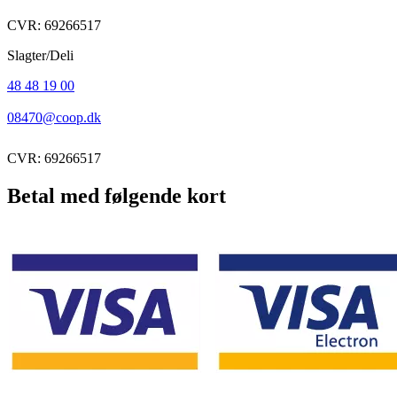
CVR: 69266517
Slagter/Deli
48 48 19 00
08470@coop.dk
CVR: 69266517
Betal med følgende kort