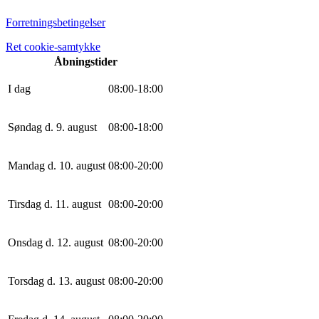
Forretningsbetingelser
Ret cookie-samtykke
Åbningstider
I dag
0
8
:
0
0
-
18
:
0
0
Søndag d. 9. august
0
8
:
0
0
-
18
:
0
0
Mandag d. 10. august
0
8
:
0
0
-
20
:
0
0
Tirsdag d. 11. august
0
8
:
0
0
-
20
:
0
0
Onsdag d. 12. august
0
8
:
0
0
-
20
:
0
0
Torsdag d. 13. august
0
8
:
0
0
-
20
:
0
0