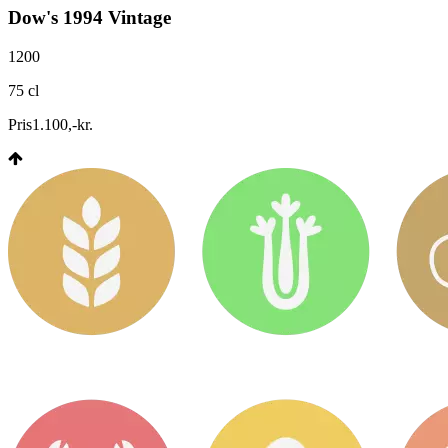
Dow's 1994 Vintage
1200
75 cl
Pris
1.100
,
-
kr.