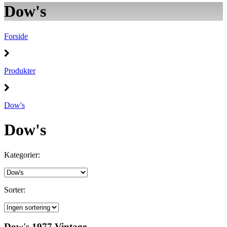
Dow's
Forside
Produkter
Dow's
Dow's
Kategorier:
Sorter:
Dow's 1977 Vintage