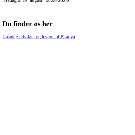
Fredag d. 14. august
0
8
:
0
0
-
20
:
0
0
Du finder os her
Løsning udviklet og leveret af
Piranya