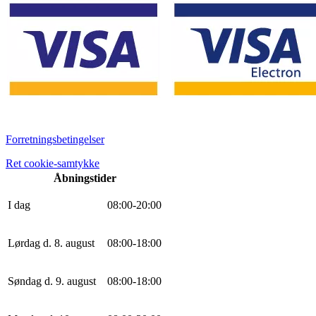
Forretningsbetingelser
Ret cookie-samtykke
Åbningstider
I dag
0
8
:
0
0
-
20
:
0
0
Lørdag d. 8. august
0
8
:
0
0
-
18
:
0
0
Søndag d. 9. august
0
8
:
0
0
-
18
:
0
0