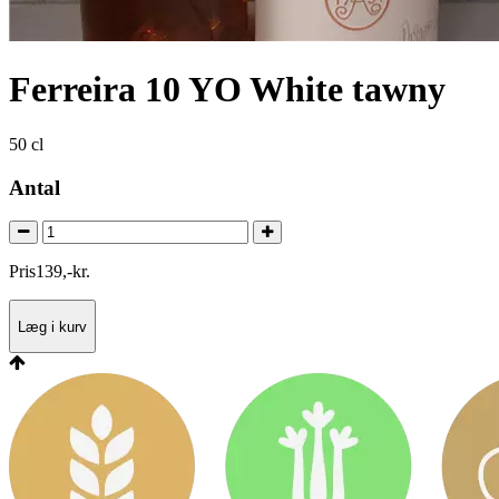
Ferreira 10 YO White tawny
50 cl
Antal
Pris
139
,
-
kr.
Læg i kurv