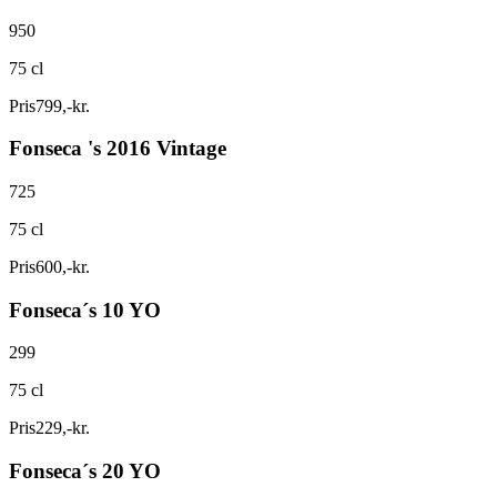
950
75 cl
Pris
799
,
-
kr.
Fonseca 's 2016 Vintage
725
75 cl
Pris
600
,
-
kr.
Fonseca´s 10 YO
299
75 cl
Pris
229
,
-
kr.
Fonseca´s 20 YO