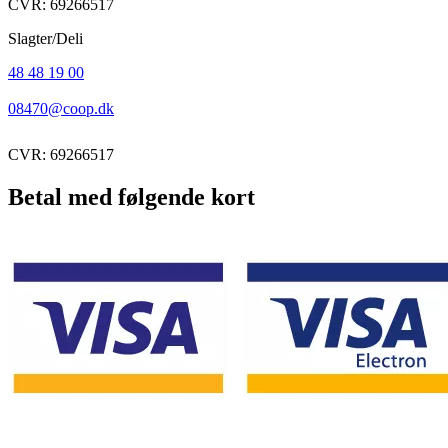
CVR: 69266517
Slagter/Deli
48 48 19 00
08470@coop.dk
CVR: 69266517
Betal med følgende kort