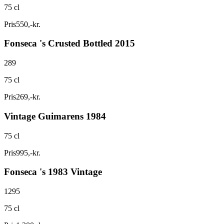
75 cl
Pris
550
,
-
kr.
Fonseca 's Crusted Bottled 2015
289
75 cl
Pris
269
,
-
kr.
Vintage Guimarens 1984
75 cl
Pris
995
,
-
kr.
Fonseca 's 1983 Vintage
1295
75 cl