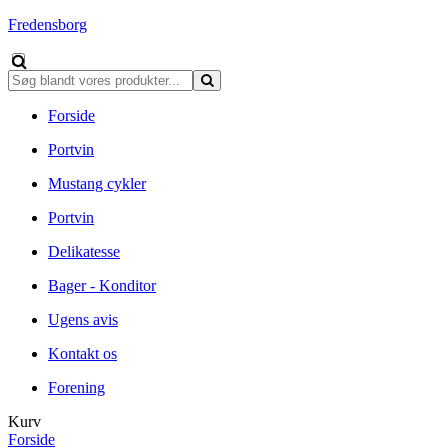
Fredensborg
Forside
Portvin
Mustang cykler
Portvin
Delikatesse
Bager - Konditor
Ugens avis
Kontakt os
Forening
Kurv
Forside