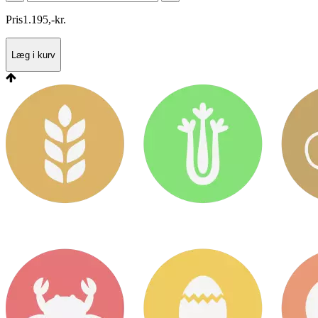
Pris
1.195
,
-
kr.
Læg i kurv