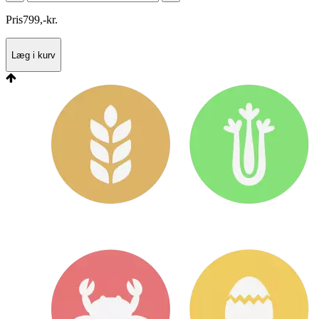
Pris
799
,
-
kr.
Læg i kurv