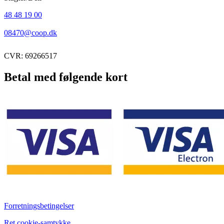
48 48 19 00
08470@coop.dk
CVR: 69266517
Betal med følgende kort
Forretningsbetingelser
Ret cookie-samtykke