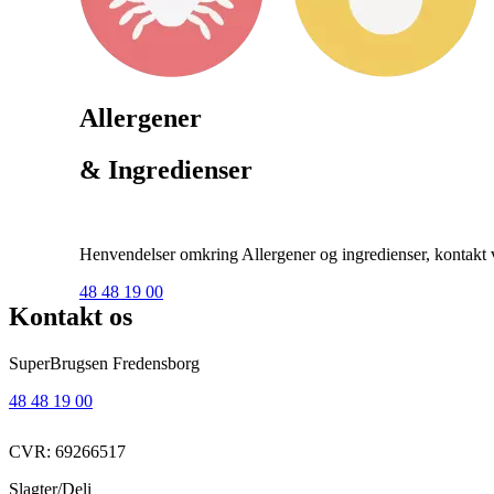
Allergener
& Ingredienser
Henvendelser omkring Allergener og ingredienser, kontakt ve
48 48 19 00
Kontakt os
SuperBrugsen Fredensborg
48 48 19 00
CVR: 69266517
Slagter/Deli