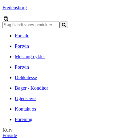
Fredensborg
Forside
Portvin
Mustang cykler
Portvin
Delikatesse
Bager - Konditor
Ugens avis
Kontakt os
Forening
Kurv
Forside