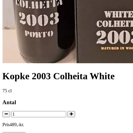
Kopke 2003 Colheita White
75 cl
Antal
Pris
489
,
-
kr.