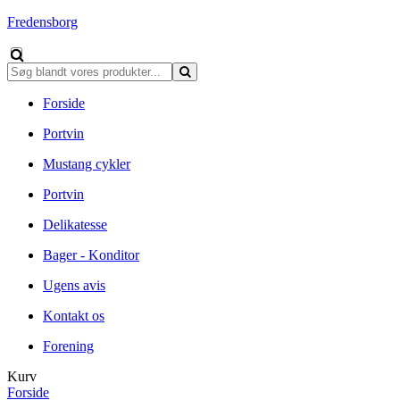
Fredensborg
Forside
Portvin
Mustang cykler
Portvin
Delikatesse
Bager - Konditor
Ugens avis
Kontakt os
Forening
Kurv
Forside