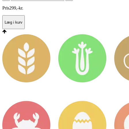
Pris
299
,
-
kr.
Læg i kurv