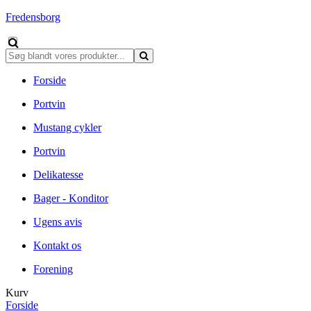
Fredensborg
Forside
Portvin
Mustang cykler
Portvin
Delikatesse
Bager - Konditor
Ugens avis
Kontakt os
Forening
Kurv
Forside