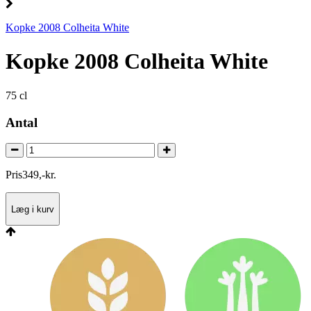
Kopke 2008 Colheita White
Kopke 2008 Colheita White
75 cl
Antal
Pris
349
,
-
kr.
Læg i kurv