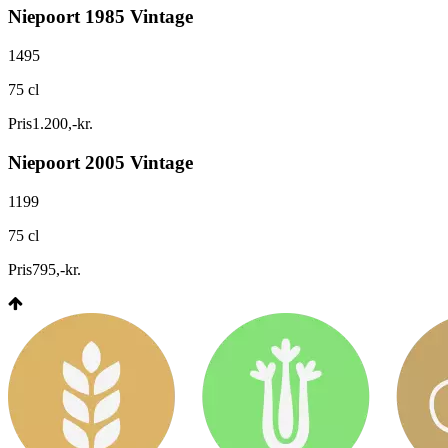
Niepoort 1985 Vintage
1495
75 cl
Pris
1.200
,
-
kr.
Niepoort 2005 Vintage
1199
75 cl
Pris
795
,
-
kr.