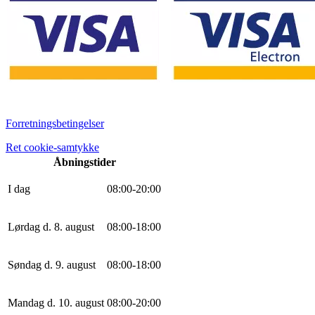
Forretningsbetingelser
Ret cookie-samtykke
Åbningstider
I dag
0
8
:
0
0
-
20
:
0
0
Lørdag d. 8. august
0
8
:
0
0
-
18
:
0
0
Søndag d. 9. august
0
8
:
0
0
-
18
:
0
0
Mandag d. 10. august
0
8
:
0
0
-
20
:
0
0