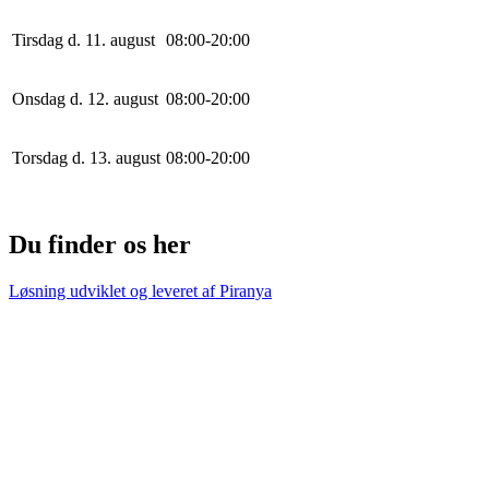
Tirsdag d. 11. august
0
8
:
0
0
-
20
:
0
0
Onsdag d. 12. august
0
8
:
0
0
-
20
:
0
0
Torsdag d. 13. august
0
8
:
0
0
-
20
:
0
0
Du finder os her
Løsning udviklet og leveret af
Piranya