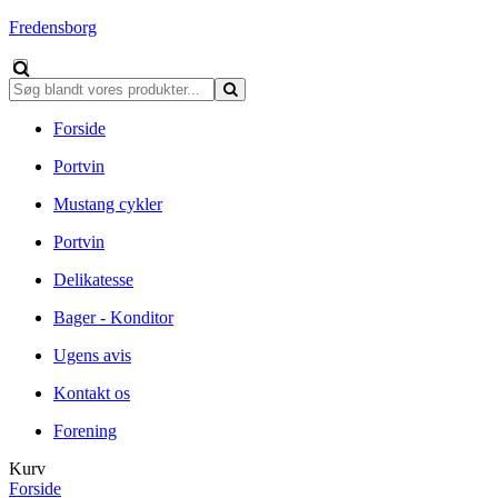
Fredensborg
Forside
Portvin
Mustang cykler
Portvin
Delikatesse
Bager - Konditor
Ugens avis
Kontakt os
Forening
Kurv
Forside