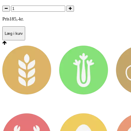
Pris
185
,
-
kr.
Læg i kurv