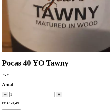
Pocas 40 YO Tawny
75 cl
Antal
Pris
750
,
-
kr.