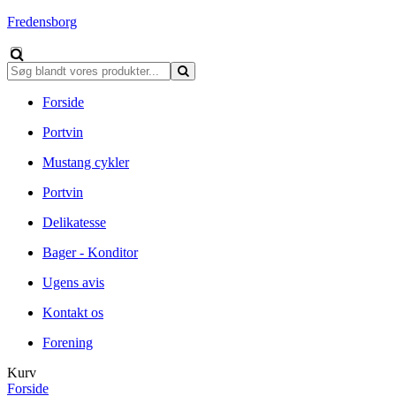
Fredensborg
Forside
Portvin
Mustang cykler
Portvin
Delikatesse
Bager - Konditor
Ugens avis
Kontakt os
Forening
Kurv
Forside