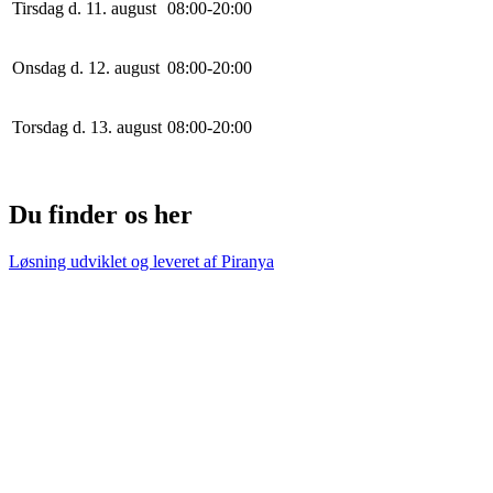
Tirsdag d. 11. august
0
8
:
0
0
-
20
:
0
0
Onsdag d. 12. august
0
8
:
0
0
-
20
:
0
0
Torsdag d. 13. august
0
8
:
0
0
-
20
:
0
0
Du finder os her
Løsning udviklet og leveret af
Piranya