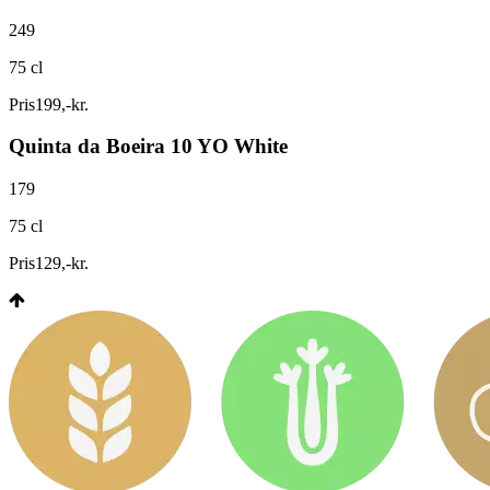
249
75 cl
Pris
199
,
-
kr.
Quinta da Boeira 10 YO White
179
75 cl
Pris
129
,
-
kr.