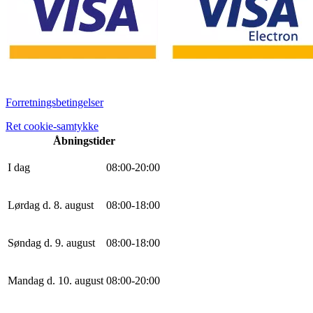
Forretningsbetingelser
Ret cookie-samtykke
Åbningstider
I dag
0
8
:
0
0
-
20
:
0
0
Lørdag d. 8. august
0
8
:
0
0
-
18
:
0
0
Søndag d. 9. august
0
8
:
0
0
-
18
:
0
0
Mandag d. 10. august
0
8
:
0
0
-
20
:
0
0