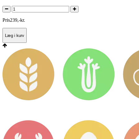
Pris
239
,
-
kr.
Læg i kurv