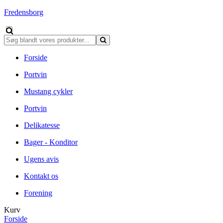
Fredensborg
Forside
Portvin
Mustang cykler
Portvin
Delikatesse
Bager - Konditor
Ugens avis
Kontakt os
Forening
Kurv
Forside