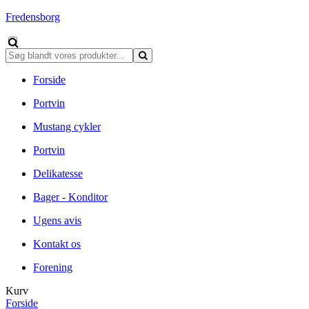
Fredensborg
Forside
Portvin
Mustang cykler
Portvin
Delikatesse
Bager - Konditor
Ugens avis
Kontakt os
Forening
Kurv
Forside