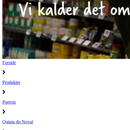
Forside
Produkter
Portvin
Quinta do Noval