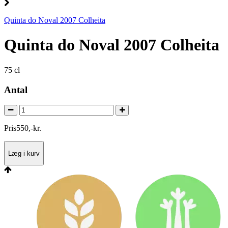
Quinta do Noval 2007 Colheita
Quinta do Noval 2007 Colheita
75 cl
Antal
Pris
550
,
-
kr.
Læg i kurv