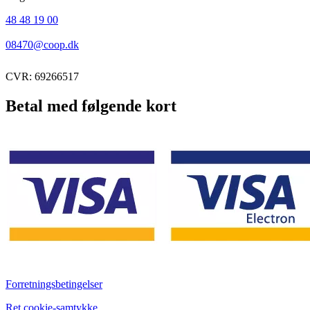
48 48 19 00
08470@coop.dk
CVR: 69266517
Betal med følgende kort
Forretningsbetingelser
Ret cookie-samtykke