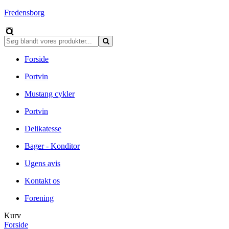
Fredensborg
Forside
Portvin
Mustang cykler
Portvin
Delikatesse
Bager - Konditor
Ugens avis
Kontakt os
Forening
Kurv
Forside