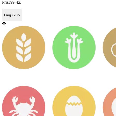
Pris
399
,
-
kr.
Læg i kurv