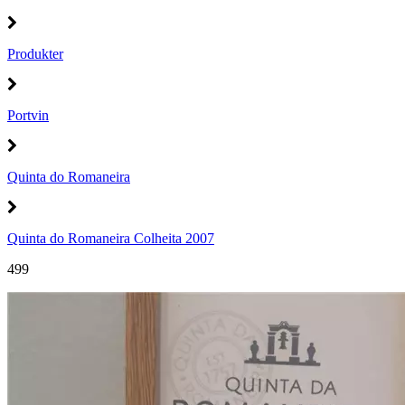
Produkter
Portvin
Quinta do Romaneira
Quinta do Romaneira Colheita 2007
499