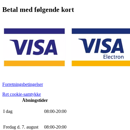
Betal med følgende kort
Forretningsbetingelser
Ret cookie-samtykke
Åbningstider
I dag
0
8
:
0
0
-
20
:
0
0
Fredag d. 7. august
0
8
:
0
0
-
20
:
0
0