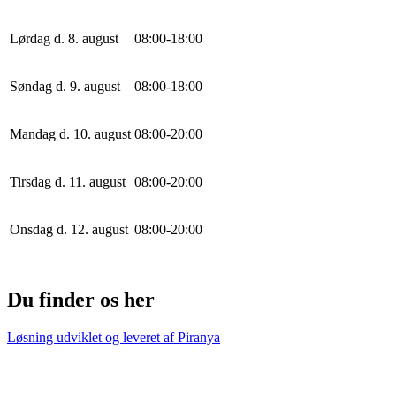
Lørdag d. 8. august
0
8
:
0
0
-
18
:
0
0
Søndag d. 9. august
0
8
:
0
0
-
18
:
0
0
Mandag d. 10. august
0
8
:
0
0
-
20
:
0
0
Tirsdag d. 11. august
0
8
:
0
0
-
20
:
0
0
Onsdag d. 12. august
0
8
:
0
0
-
20
:
0
0
Du finder os her
Løsning udviklet og leveret af
Piranya