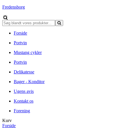
Fredensborg
Forside
Portvin
Mustang cykler
Portvin
Delikatesse
Bager - Konditor
Ugens avis
Kontakt os
Forening
Kurv
Forside