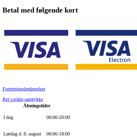
Betal med følgende kort
Forretningsbetingelser
Ret cookie-samtykke
Åbningstider
I dag
0
8
:
0
0
-
20
:
0
0
Lørdag d. 8. august
0
8
:
0
0
-
18
:
0
0