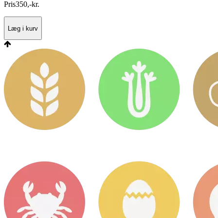
Pris
350
,
-
kr.
Læg i kurv