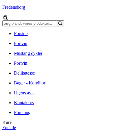
Fredensborg
Forside
Portvin
Mustang cykler
Portvin
Delikatesse
Bager - Konditor
Ugens avis
Kontakt os
Forening
Kurv
Forside