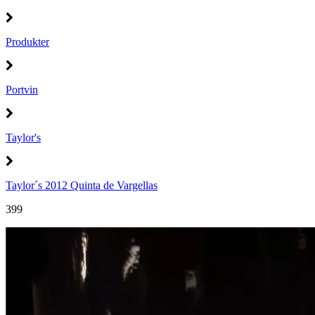
Produkter
Portvin
Taylor's
Taylor´s 2012 Quinta de Vargellas
399