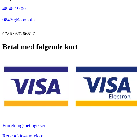
48 48 19 00
08470@coop.dk
CVR: 69266517
Betal med følgende kort
Forretningsbetingelser
Ret cookie-samtykke