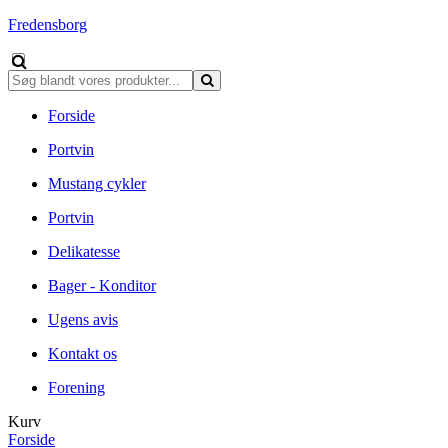
Fredensborg
Forside
Portvin
Mustang cykler
Portvin
Delikatesse
Bager - Konditor
Ugens avis
Kontakt os
Forening
Kurv
Forside