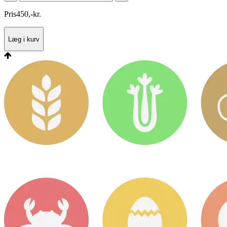
Pris
450
,
-
kr.
Læg i kurv