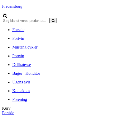
Fredensborg
Forside
Portvin
Mustang cykler
Portvin
Delikatesse
Bager - Konditor
Ugens avis
Kontakt os
Forening
Kurv
Forside