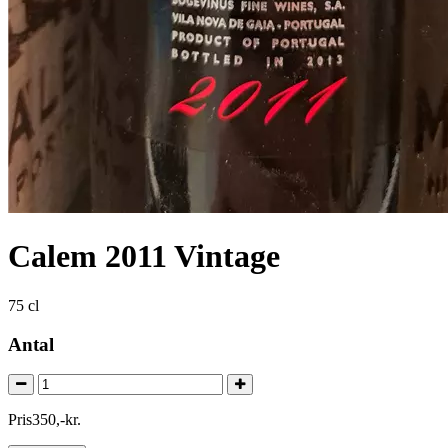
Calem 2011 Vintage
75 cl
Antal
Pris
350
,
-
kr.