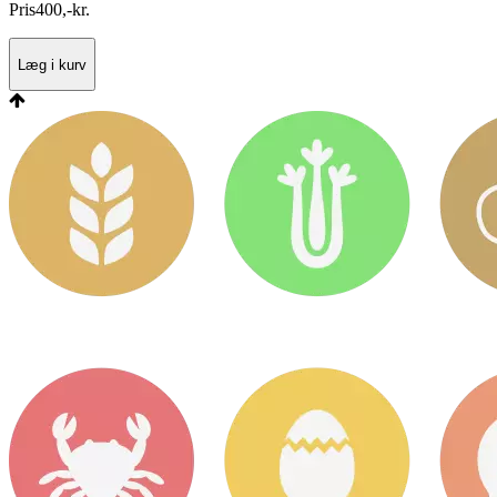
Pris
400
,
-
kr.
Læg i kurv