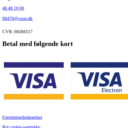
48 48 19 00
08470@coop.dk
CVR: 69266517
Betal med følgende kort
Forretningsbetingelser
Ret cookie-samtykke