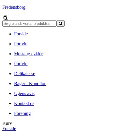
Fredensborg
Forside
Portvin
Mustang cykler
Portvin
Delikatesse
Bager - Konditor
Ugens avis
Kontakt os
Forening
Kurv
Forside