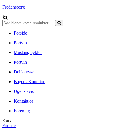
Fredensborg
Forside
Portvin
Mustang cykler
Portvin
Delikatesse
Bager - Konditor
Ugens avis
Kontakt os
Forening
Kurv
Forside