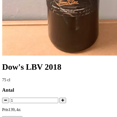
Dow's LBV 2018
75 cl
Antal
Pris
139
,
-
kr.