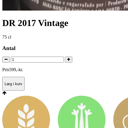
DR 2017 Vintage
75 cl
Antal
Pris
599
,
-
kr.
Læg i kurv