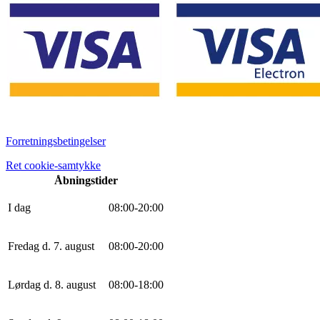
Forretningsbetingelser
Ret cookie-samtykke
Åbningstider
I dag
0
8
:
0
0
-
20
:
0
0
Fredag d. 7. august
0
8
:
0
0
-
20
:
0
0
Lørdag d. 8. august
0
8
:
0
0
-
18
:
0
0