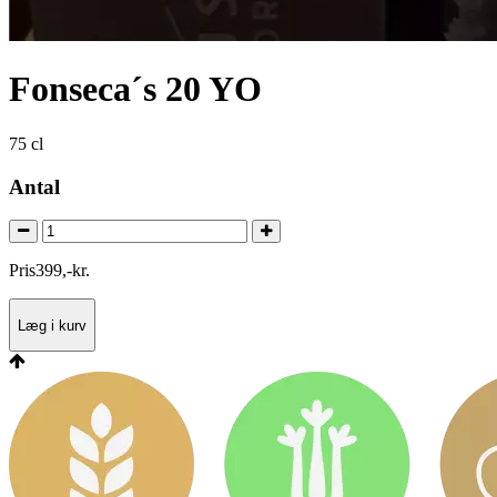
Fonseca´s 20 YO
75 cl
Antal
Pris
399
,
-
kr.
Læg i kurv