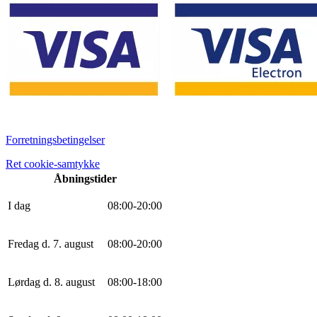
Forretningsbetingelser
Ret cookie-samtykke
Åbningstider
I dag
0
8
:
0
0
-
20
:
0
0
Fredag d. 7. august
0
8
:
0
0
-
20
:
0
0
Lørdag d. 8. august
0
8
:
0
0
-
18
:
0
0