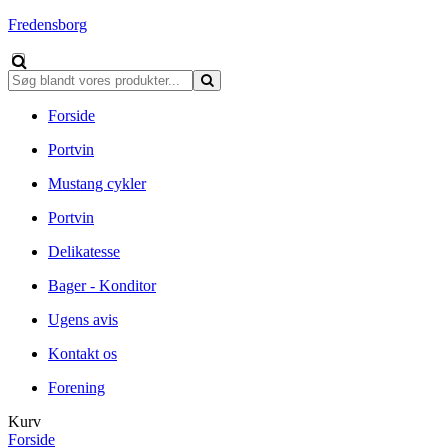
Fredensborg
Forside
Portvin
Mustang cykler
Portvin
Delikatesse
Bager - Konditor
Ugens avis
Kontakt os
Forening
Kurv
Forside