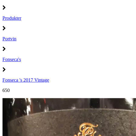
Produkter
Portvin
Fonseca's
Fonseca 's 2017 Vintage
650