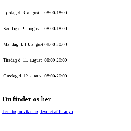
Lørdag d. 8. august
0
8
:
0
0
-
18
:
0
0
Søndag d. 9. august
0
8
:
0
0
-
18
:
0
0
Mandag d. 10. august
0
8
:
0
0
-
20
:
0
0
Tirsdag d. 11. august
0
8
:
0
0
-
20
:
0
0
Onsdag d. 12. august
0
8
:
0
0
-
20
:
0
0
Du finder os her
Løsning udviklet og leveret af
Piranya