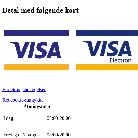
Betal med følgende kort
Forretningsbetingelser
Ret cookie-samtykke
Åbningstider
I dag
0
8
:
0
0
-
20
:
0
0
Fredag d. 7. august
0
8
:
0
0
-
20
:
0
0