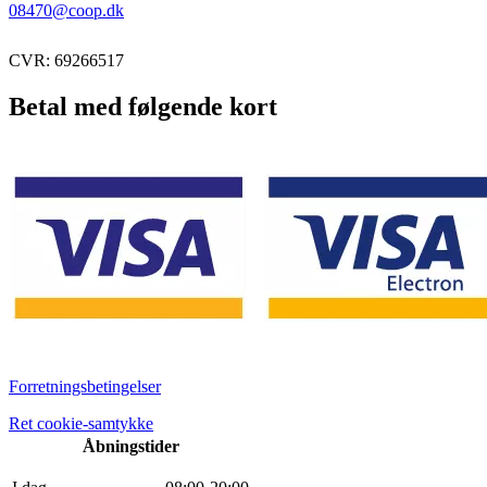
08470@coop.dk
CVR: 69266517
Betal med følgende kort
Forretningsbetingelser
Ret cookie-samtykke
Åbningstider