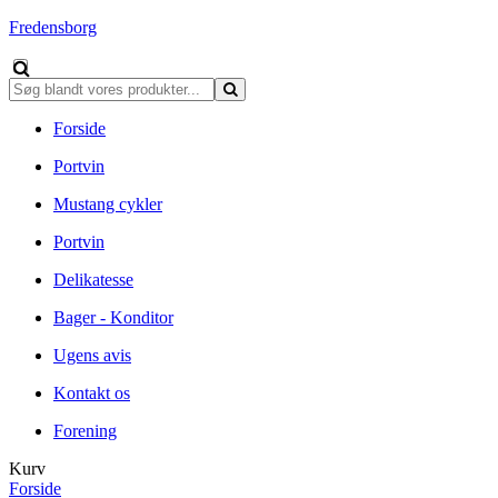
Fredensborg
Forside
Portvin
Mustang cykler
Portvin
Delikatesse
Bager - Konditor
Ugens avis
Kontakt os
Forening
Kurv
Forside