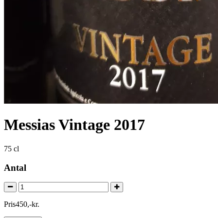
Messias Vintage 2017
75 cl
Antal
Pris
450
,
-
kr.