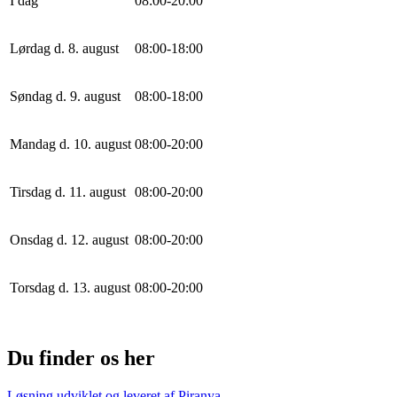
I dag
0
8
:
0
0
-
20
:
0
0
Lørdag d. 8. august
0
8
:
0
0
-
18
:
0
0
Søndag d. 9. august
0
8
:
0
0
-
18
:
0
0
Mandag d. 10. august
0
8
:
0
0
-
20
:
0
0
Tirsdag d. 11. august
0
8
:
0
0
-
20
:
0
0
Onsdag d. 12. august
0
8
:
0
0
-
20
:
0
0
Torsdag d. 13. august
0
8
:
0
0
-
20
:
0
0
Du finder os her
Løsning udviklet og leveret af
Piranya