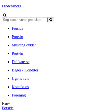
Fredensborg
Forside
Portvin
Mustang cykler
Portvin
Delikatesse
Bager - Konditor
Ugens avis
Kontakt os
Forening
Kurv
Forside