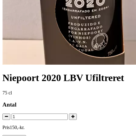
Niepoort 2020 LBV Ufiltreret
75 cl
Antal
Pris
150
,
-
kr.