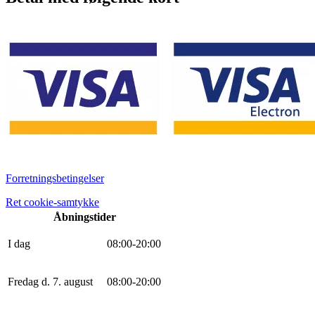
Forretningsbetingelser
Ret cookie-samtykke
Åbningstider
I dag
0
8
:
0
0
-
20
:
0
0
Fredag d. 7. august
0
8
:
0
0
-
20
:
0
0