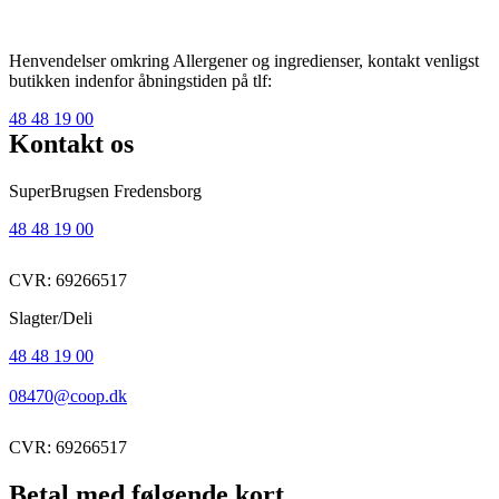
Henvendelser omkring Allergener og ingredienser, kontakt venligst
butikken indenfor åbningstiden på tlf:
48 48 19 00
Kontakt os
SuperBrugsen Fredensborg
48 48 19 00
CVR: 69266517
Slagter/Deli
48 48 19 00
08470@coop.dk
CVR: 69266517
Betal med følgende kort