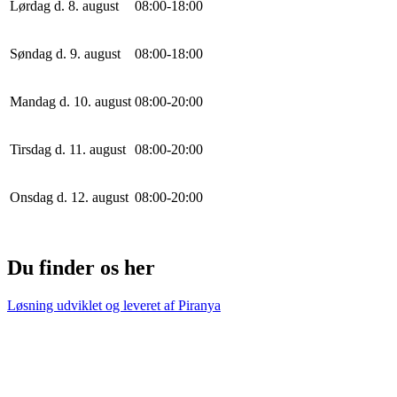
Lørdag d. 8. august
0
8
:
0
0
-
18
:
0
0
Søndag d. 9. august
0
8
:
0
0
-
18
:
0
0
Mandag d. 10. august
0
8
:
0
0
-
20
:
0
0
Tirsdag d. 11. august
0
8
:
0
0
-
20
:
0
0
Onsdag d. 12. august
0
8
:
0
0
-
20
:
0
0
Du finder os her
Løsning udviklet og leveret af
Piranya