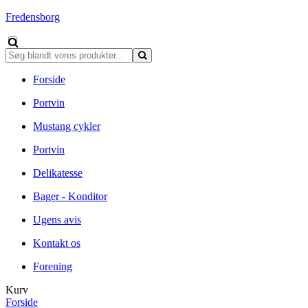
Fredensborg
Forside
Portvin
Mustang cykler
Portvin
Delikatesse
Bager - Konditor
Ugens avis
Kontakt os
Forening
Kurv
Forside