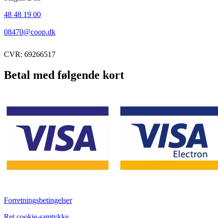
48 48 19 00
08470@coop.dk
CVR: 69266517
Betal med følgende kort
Forretningsbetingelser
Ret cookie-samtykke