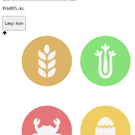
Pris
895
,
-
kr.
Læg i kurv