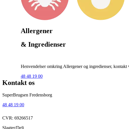
Allergener
& Ingredienser
Henvendelser omkring Allergener og ingredienser, kontakt ve
48 48 19 00
Kontakt os
SuperBrugsen Fredensborg
48 48 19 00
CVR: 69266517
Slagter/Deli