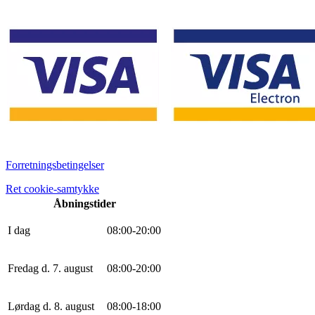
Forretningsbetingelser
Ret cookie-samtykke
Åbningstider
I dag
0
8
:
0
0
-
20
:
0
0
Fredag d. 7. august
0
8
:
0
0
-
20
:
0
0
Lørdag d. 8. august
0
8
:
0
0
-
18
:
0
0