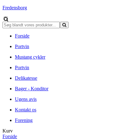
Fredensborg
Forside
Portvin
Mustang cykler
Portvin
Delikatesse
Bager - Konditor
Ugens avis
Kontakt os
Forening
Kurv
Forside