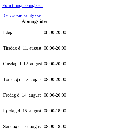
Forretningsbetingelser
Ret cookie-samtykke
Åbningstider
I dag
0
8
:
0
0
-
20
:
0
0
Tirsdag d. 11. august
0
8
:
0
0
-
20
:
0
0
Onsdag d. 12. august
0
8
:
0
0
-
20
:
0
0
Torsdag d. 13. august
0
8
:
0
0
-
20
:
0
0
Fredag d. 14. august
0
8
:
0
0
-
20
:
0
0
Lørdag d. 15. august
0
8
:
0
0
-
18
:
0
0
Søndag d. 16. august
0
8
:
0
0
-
18
:
0
0