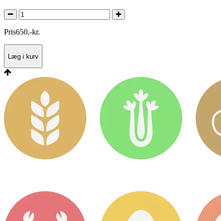
Pris
650
,
-
kr.
Læg i kurv