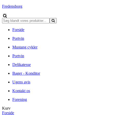
Fredensborg
Forside
Portvin
Mustang cykler
Portvin
Delikatesse
Bager - Konditor
Ugens avis
Kontakt os
Forening
Kurv
Forside