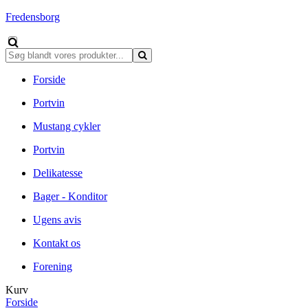
Fredensborg
Forside
Portvin
Mustang cykler
Portvin
Delikatesse
Bager - Konditor
Ugens avis
Kontakt os
Forening
Kurv
Forside