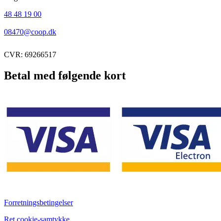
48 48 19 00
08470@coop.dk
CVR: 69266517
Betal med følgende kort
Forretningsbetingelser
Ret cookie-samtykke