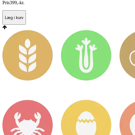
Pris
399
,
-
kr.
Læg i kurv