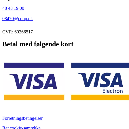
48 48 19 00
08470@coop.dk
CVR: 69266517
Betal med følgende kort
Forretningsbetingelser
Ret cookie-samtykke