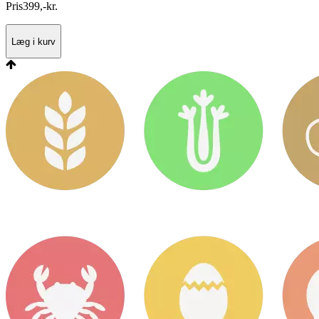
Pris
399
,
-
kr.
Læg i kurv