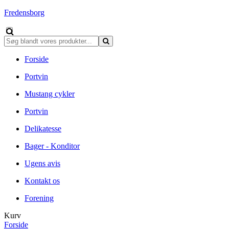
Fredensborg
Forside
Portvin
Mustang cykler
Portvin
Delikatesse
Bager - Konditor
Ugens avis
Kontakt os
Forening
Kurv
Forside